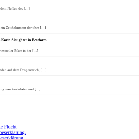
, dem Neffen des
[…]
e ein Zeitdokument der über
[…]
 Karin Slaughter in Bestform
rimineller Biker in der
[…]
landen auf dem Drogenstrich,
[…]
mlung von Anekdoten und
[…]
ie Flucht
beserklärung.
eserklärung.