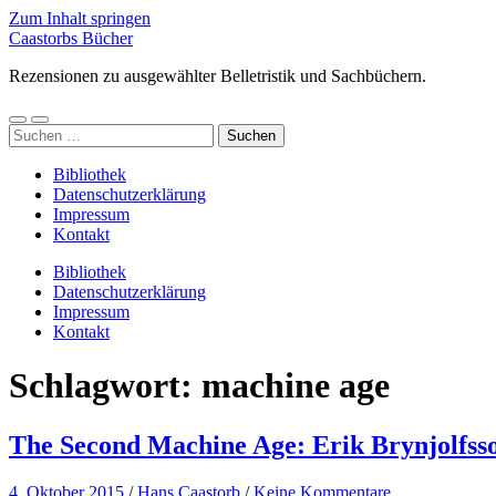
Zum Inhalt springen
Caastorbs Bücher
Rezensionen zu ausgewählter Belletristik und Sachbüchern.
Mobile-
Suchfeld
Suchen
Menü
ein-/ausblenden
nach:
ein-/ausblenden
Bibliothek
Datenschutzerklärung
Impressum
Kontakt
Bibliothek
Datenschutzerklärung
Impressum
Kontakt
Schlagwort:
machine age
The Second Machine Age: Erik Brynjolfs
4. Oktober 2015
/
Hans Caastorb
/
Keine Kommentare