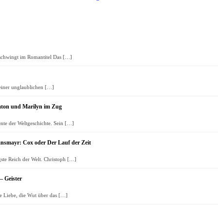
t schwingt im Romantitel Das
[…]
 einer unglaublichen
[…]
laton und Marilyn im Zug
te der Weltgeschichte. Sein
[…]
nsmayr: Cox oder Der Lauf der Zeit
ste Reich der Welt. Christoph
[…]
– Geister
te Liebe, die Wut über das
[…]