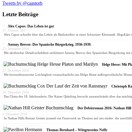
Tweets by @caastorb
Letzte Beiträge
Alex Capus: Das Leben ist gut
17. Februar 2017
Alex Capus schreibt über das Leben als Barbetreiber in einer Schweizer Kleinstadt. Abgeklär
Antony Beevor: Der Spanische Bürgerkrieg. 1936-1939.
23. Dezember 2016
Mit akribischer Detailverliebtheit zerkleinert Antony Beevor den Spanischen Bürgerkrieg mit
Helge Hesse: Mit P
12. Dezember 2016
Mit bewundernswerter Leichtigkeit veranschaulicht uns Helge Hesse außergewöhnliche Momen
Christoph Ra
10. Dezember 2016
Das China des 18. Jahrhunderts. Der Kaiser Qiánlóng herrscht unumschränkt über das mächtig
Der Debütroman 2016: Nathan Hill 
3. Dezember 2016
In Nathan Hills Roman Geister prasselt ein Feuerwerk an Themen auf uns nieder: die unerfüll
Thomas Bernhard – Wittgensteins Neffe