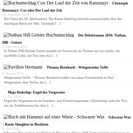
Christoph
Ransmayr: Cox oder Der Lauf der Zeit
10. Dezember 2016
Das China des 18. Jahrhunderts. Der Kaiser Qiánlóng herrscht unumschränkt über das
mächtigste Reich der Welt. Christoph
[…]
Der Debütroman 2016: Nathan
Hill – Geister
3. Dezember 2016
In Nathan Hills Roman Geister prasselt ein Feuerwerk an Themen auf uns nieder: die
unerfüllte Liebe, die Wut über das
[…]
Thomas Bernhard – Wittgensteins Neffe
9. August 2016
Wittgensteins Neffe – Thomas Bernhard erzählt von seiner Freundschaft zu Paul
Wittgenstein, dem Neffen des
[…]
Maja Haderlap: Engel des Vergessens
12. Juli 2016
Engel des Vergessens ist ein Familien- und Erinnerungsroman. Gleichzeitig wirkt der Text
wie ein Zeitdokument der über
[…]
Schwarze Wut
– Karin Slaughter in Bestform
4. Juli 2016
Schwarze Wut spielt in der Kleinstadt Macon bei Atlanta. Will Trent ermittelt undercover als