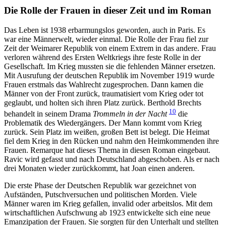
Die Rolle der Frauen in dieser Zeit und im Roman
Das Leben ist 1938 erbarmungslos geworden, auch in Paris. Es
war eine Männerwelt, wieder einmal. Die Rolle der Frau fiel zur
Zeit der Weimarer Republik von einem Extrem in das andere. Frau
verloren während des Ersten Weltkriegs ihre feste Rolle in der
Gesellschaft. Im Krieg mussten sie die fehlenden Männer ersetzen.
Mit Ausrufung der deutschen Republik im November 1919 wurde
Frauen erstmals das Wahlrecht zugesprochen. Dann kamen die
Männer von der Front zurück, traumatisiert vom Krieg oder tot
geglaubt, und holten sich ihren Platz zurück. Berthold Brechts
10
behandelt in seinem Drama
Trommeln in der Nacht
die
Problematik des Wiedergängers. Der Mann kommt vom Krieg
zurück. Sein Platz im weißen, großen Bett ist belegt. Die Heimat
fiel dem Krieg in den Rücken und nahm den Heimkommenden ihre
Frauen. Remarque hat dieses Thema in diesen Roman eingebaut.
Ravic wird gefasst und nach Deutschland abgeschoben. Als er nach
drei Monaten wieder zurückkommt, hat Joan einen anderen.
Die erste Phase der Deutschen Republik war gezeichnet von
Aufständen, Putschversuchen und politischen Morden. Viele
Männer waren im Krieg gefallen, invalid oder arbeitslos. Mit dem
wirtschaftlichen Aufschwung ab 1923 entwickelte sich eine neue
Emanzipation der Frauen. Sie sorgten für den Unterhalt und stellten