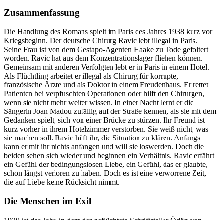
Zusammenfassung
Die Handlung des Romans spielt im Paris des Jahres 1938 kurz vor
Kriegsbeginn. Der deutsche Chirurg Ravic lebt illegal in Paris.
Seine Frau ist von dem Gestapo-Agenten Haake zu Tode gefoltert
worden. Ravic hat aus dem Konzentrationslager fliehen können.
Gemeinsam mit anderen Verfolgten lebt er in Paris in einem Hotel.
Als Flüchtling arbeitet er illegal als Chirurg für korrupte,
französische Ärzte und als Doktor in einem Freudenhaus. Er rettet
Patienten bei verpfuschten Operationen oder hilft den Chirurgen,
wenn sie nicht mehr weiter wissen. In einer Nacht lernt er die
Sängerin Joan Madou zufällig auf der Straße kennen, als sie mit dem
Gedanken spielt, sich von einer Brücke zu stürzen. Ihr Freund ist
kurz vorher in ihrem Hotelzimmer verstorben. Sie weiß nicht, was
sie machen soll. Ravic hilft ihr, die Situation zu klären. Anfangs
kann er mit ihr nichts anfangen und will sie loswerden. Doch die
beiden sehen sich wieder und beginnen ein Verhältnis. Ravic erfährt
ein Gefühl der bedingungslosen Liebe, ein Gefühl, das er glaubte,
schon längst verloren zu haben. Doch es ist eine verworrene Zeit,
die auf Liebe keine Rücksicht nimmt.
Die Menschen im Exil