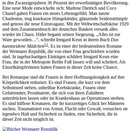
in den Zwanzigerjahren 36 Prozent der erwerbstätigen Bevölkerung.
Eine neue Mode entwickelte sich: Marlene Dietrich und Coco
Chanel gaben Frauen ein neues Lebensgefühl. Man tanzte
Charleston, trug kniekurze Hängekleider, glänzende Seidenstrümpfe
und genoss die neue Extravaganz. Mit der Weltwirtschaftskrise 1929
und dem Zusammenbruch der deutschen Banken versank alles
wieder im Chaos. Hitler begann seinen Siegeszug. „Alles ist zur
Ware geworden…“, schreibt Irmgard Keun in ihrem Buch
Das
11
kunstseidene Mädchen
.
Es ist einer der bedeutendsten Romane
der Weimarer Republik, die von einer Frau geschrieben worden
sind. In tagebuchartigen Einträgen schildert Irmgard Keun eine
Frau, die in der Metropole Berlin Fuß fassen will und scheitert. Als
Einzelkämpferinnen hatten Frauen in dieser Zeit keine Chance.
Bei Remarque sind die Frauen in ihrer Hoffnungslosigkeit auf ihre
Körperlichkeit reduziert. Es sind Frauen, die kurz vor dem
Selbstmord stehen, unheilbar Krebskranke, Frauen ohne
Gebärmutter, Prostituierte, die sich von ihren Zuhältern
unterdrücken lassen oder im Krankenhaus an Operationen sterben.
Es sind hilflose Kreaturen, die ihr kurzzeitiges Glück bei Männern
suchen. Traumatisiert von Armut, Flucht oder Gewalt, versuchen sie
irgendwo Halt und Sicherheit zu finden, eine Sicherheit, die in
dieser Zeit nicht möglich ist.