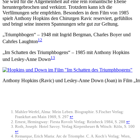
Sie wird für die Allgemeinheit auf eine rein romantische Ebene
heruntergebrochen und verkürzt. Trotzdem kann ich die
Verfilmungen sehr empfehlen. Besonders in dem Film von 1985
spielt Anthony Hopkins den Chirurgen Ravic reserviert, gefühllos
und bringt seine inneren Spannungen sehr gut zur Geltung.
„Triumphbogen“ – 1948 mit Ingrid Bergman, Charles Boyer und
12
Cahrles Laughton
„Im Schatten des Triumphbogens“ – 1985 mit Anthony Hopkins
13
und Lesley-Anne Down
Anthony Hopkins (Ravic) und Lesley-Anne Down (Joan) in Film „I
Mahler-Werfel, Alma: Mein Leben. Biographie. S.Fischer Verlag:
Frankfurt am Main 1969, S. 297
↩
Ernest, Hemingway: Fiesta Rovolt Verlag: Reinbeck 1984, S. 288
↩
Roth, Joseph: Hotel Savoy. Verlag Kiepenheuer & Witsch: Köln, S. 100
↩
Remarque, Erich Maria: Arc de Triomphe. C. A. Koch’s Verlag: Wien,