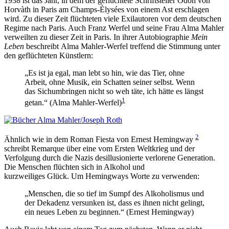
1938 ist das Jahr, in dem der geflüchtete Schriftsteller Ödön von
Horvàth in Paris am Champs-Èlysées von einem Ast erschlagen
wird. Zu dieser Zeit flüchteten viele Exilautoren vor dem deutschen
Regime nach Paris. Auch Franz Werfel und seine Frau Alma Mahler
verweilten zu dieser Zeit in Paris. In ihrer Autobiographie
Mein
Leben
beschreibt Alma Mahler-Werfel treffend die Stimmung unter
den geflüchteten Künstlern:
„Es ist ja egal, man lebt so hin, wie das Tier, ohne
Arbeit, ohne Musik, ein Schatten seiner selbst. Wenn
das Sichumbringen nicht so weh täte, ich hätte es längst
1
getan.“ (Alma Mahler-Werfel)
2
Ähnlich wie in dem Roman Fiesta von Ernest Hemingway
schreibt Remarque über eine vom Ersten Weltkrieg und der
Verfolgung durch die Nazis desillusionierte verlorene Generation.
Die Menschen flüchten sich in Alkohol und
kurzweiliges Glück. Um Hemingways Worte zu verwenden:
„Menschen, die so tief im Sumpf des Alkoholismus und
der Dekadenz versunken ist, dass es ihnen nicht gelingt,
ein neues Leben zu beginnen.“ (Ernest Hemingway)