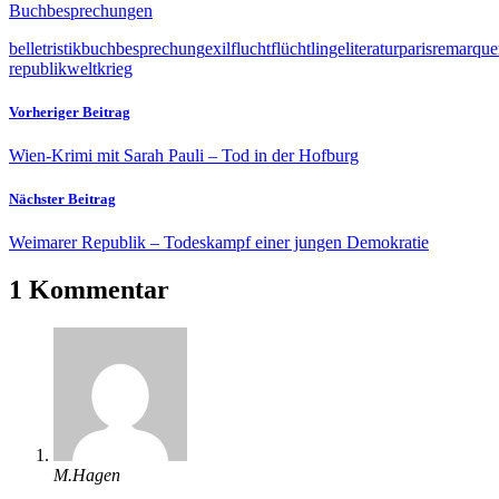
Buchbesprechungen
belletristik
buchbesprechung
exil
flucht
flüchtlinge
literatur
paris
remarque
republik
weltkrieg
Vorheriger Beitrag
Wien-Krimi mit Sarah Pauli – Tod in der Hofburg
Nächster Beitrag
Weimarer Republik – Todeskampf einer jungen Demokratie
1 Kommentar
M.Hagen