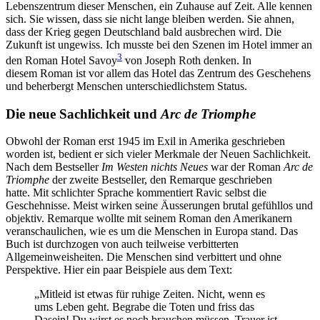
Lebenszentrum dieser Menschen, ein Zuhause auf Zeit. Alle kennen
sich. Sie wissen, dass sie nicht lange bleiben werden. Sie ahnen,
dass der Krieg gegen Deutschland bald ausbrechen wird. Die
Zukunft ist ungewiss. Ich musste bei den Szenen im Hotel immer an
3
den Roman Hotel Savoy
von Joseph Roth denken. In
diesem Roman ist vor allem das Hotel das Zentrum des Geschehens
und beherbergt Menschen unterschiedlichstem Status.
Die neue Sachlichkeit und
Arc de Triomphe
Obwohl der Roman erst 1945 im Exil in Amerika geschrieben
worden ist, bedient er sich vieler Merkmale der Neuen Sachlichkeit.
Nach dem Bestseller
Im Westen nichts Neues
war der Roman
Arc de
Triomphe
der zweite Bestseller, den Remarque geschrieben
hatte. Mit schlichter Sprache kommentiert Ravic selbst die
Geschehnisse. Meist wirken seine Äusserungen brutal gefühllos und
objektiv. Remarque wollte mit seinem Roman den Amerikanern
veranschaulichen, wie es um die Menschen in Europa stand. Das
Buch ist durchzogen von auch teilweise verbitterten
Allgemeinweisheiten. Die Menschen sind verbittert und ohne
Perspektive. Hier ein paar Beispiele aus dem Text:
„Mitleid ist etwas für ruhige Zeiten. Nicht, wenn es
ums Leben geht. Begrabe die Toten und friss das
Dasein! Du wirst es noch brauchen müssen. Trauer ist