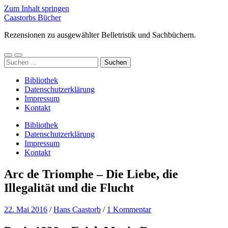
Zum Inhalt springen
Caastorbs Bücher
Rezensionen zu ausgewählter Belletristik und Sachbüchern.
Mobile-
Suchfeld
Suchen
Menü
ein-/ausblenden
nach:
ein-/ausblenden
Bibliothek
Datenschutzerklärung
Impressum
Kontakt
Bibliothek
Datenschutzerklärung
Impressum
Kontakt
Arc de Triomphe – Die Liebe, die
Illegalität und die Flucht
22. Mai 2016
/
Hans Caastorb
/
1 Kommentar