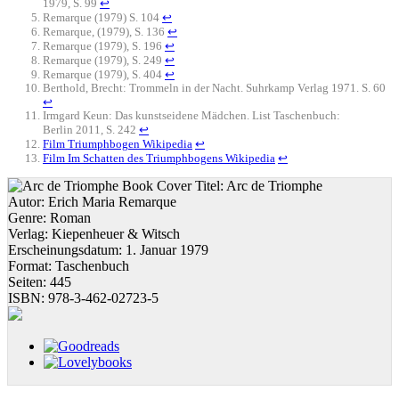
1979, S. 99
↩
Remarque (1979) S. 104
↩
Remarque, (1979), S. 136
↩
Remarque (1979), S. 196
↩
Remarque (1979), S. 249
↩
Remarque (1979), S. 404
↩
Berthold, Brecht: Trommeln in der Nacht. Suhrkamp Verlag 1971. S. 60
↩
Irmgard Keun: Das kunstseidene Mädchen. List Taschenbuch:
Berlin 2011, S. 242
↩
Film Triumphbogen Wikipedia
↩
Film Im Schatten des Triumphbogens Wikipedia
↩
Titel:
Arc de Triomphe
Autor:
Erich Maria Remarque
Genre:
Roman
Verlag:
Kiepenheuer & Witsch
Erscheinungsdatum:
1. Januar 1979
Format:
Taschenbuch
Seiten:
445
ISBN:
978-3-462-02723-5