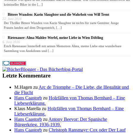
krimineller Biker in der
[…]
Bittere Wunden: Karin Slaughter und die Wahrheit von Will Trent
22. Juni 2016
Der Thriller Bittere Wunden von Karin Slaughter ist nichts für zarte Gemüter. Junge
Frauen landen auf dem Drogenstrich,
[…]
Rietenauer: Alma Mahler-Werfel, meine Liebe in Wien Döbling
6. Juni 2016
Erich Rietenauer hinterließ mit seinen Memoiren Alma, meine Liebe eine wunderbare
Sammlung von Anekdoten und
[…]
Letzte Kommentare
M.Hagen
zu
Arc de Triomphe – Die Liebe, die Illegalität und
die Flucht
Hans Caastorb
zu
Holzfällen von Thomas Bernhard – Eine
Liebeserklärung.
Klaus Marella
zu
Holzfällen von Thomas Bernhard – Eine
Liebeserklärung.
Hans Caastorb
zu
Antony Beevor: Der Spanische
Bürgerkrieg. 1936-1939.
Hans Caastorb
zu
Christoph Ransmayr: Cox oder Der Lauf