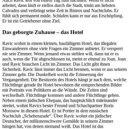
Auch Ravic lebt von einem Tag zum nächsten. Wenn er nicht
arbeitet, dann läuft er ziellos durch die Stadt, trinkt am liebsten
Calvados und verbringt seine Zeit in Bistros und Nachtclubs. Er
fühlt sich permanent müde. Schlafen kann er nur aus Erschöpfung.
Er ist ein Getriebener ohne Ziel.
Das geborgte Zuhause – das Hotel
Ravic wohnt in einem kleinen, baufälligem Hotel, das illegalen
Einwanderern ohne viele Fragen ein Zimmer anbietet. Er versperrt
nie sein Zimmer. Wenn jemand etwas stehlen will, dann tut er es
auch, wenn die Tür abgeschlossen ist, meint er einmal zu Joan. Joan
und Ravic brauchen Licht im Zimmer. Das Licht gibt ihnen
Sicherheit. Ravic lässt immer das Licht brennen, wenn er aus seinem
Zimmer geht. Die Dunkelheit weckt die Erinnerung der
Vergangenheit. Die Besitzerin des Hotels hängt je nach dem, welche
Flüchtlinge gerade ihr Hotel bewohnen die entsprechenden Bilder
mit Portraits von Politikern an die Wände. Die Zeiten sind
wechselhaft. Flüchtlinge kommen und andere Flüchtlinge gehen.
Neben einem jüdischen Ehepaar, das hauptsächlich miteinander
streitet, wohnt Ravics bester Freund und Schachpartner Boris
Morosow in diesem Hotel. Er ist Portier in dem russischen
Nachtclub „Scheherazade“. Über Ravic wohnt ein jüdischer
Deutscher, der millionenschwere Gemälde in seinem Zimmer
hängen hat, von denen niemand weiß. Das Hotel ist das