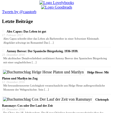
Tweets by @caastorb
Letzte Beiträge
Alex Capus: Das Leben ist gut
17. Februar 2017
Alex Capus schreibt über das Leben als Barbetreiber in einer Schweizer Kleinstadt.
Abgeklärt schwingt im Romantitel Das
[…]
Antony Beevor: Der Spanische Bürgerkrieg. 1936-1939.
23. Dezember 2016
Mit akribischer Detailverliebtheit zerkleinert Antony Beevor den Spanischen Bürgerkrieg
mit einer unglaublichen
[…]
Helge Hesse: Mit
Platon und Marilyn im Zug
12. Dezember 2016
Mit bewundernswerter Leichtigkeit veranschaulicht uns Helge Hesse außergewöhnliche
Momente der Weltgeschichte. Sein
[…]
Christoph
Ransmayr: Cox oder Der Lauf der Zeit
10. Dezember 2016
Das China des 18. Jahrhunderts. Der Kaiser Qiánlóng herrscht unumschränkt über das