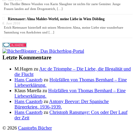
Der Thriller Bittere Wunden von Karin Slaughter ist nichts für zarte Gemüter. Junge
Frauen landen auf dem Drogenstrich,
[…]
Rietenauer: Alma Mahler-Werfel, meine Liebe in Wien Döbling
6. Juni 2016
Erich Rietenauer hinterließ mit seinen Memoiren Alma, meine Liebe eine wunderbare
Sammlung von Anekdoten und
[…]
Letzte Kommentare
M.Hagen
zu
Arc de Triomphe – Die Liebe, die Illegalität und
die Flucht
Hans Caastorb
zu
Holzfällen von Thomas Bernhard – Eine
Liebeserklärung.
Klaus Marella
zu
Holzfällen von Thomas Bernhard – Eine
Liebeserklärung.
Hans Caastorb
zu
Antony Beevor: Der Spanische
Bürgerkrieg. 1936-1939.
Hans Caastorb
zu
Christoph Ransmayr: Cox oder Der Lauf
der Zeit
© 2026
Caastorbs Bücher