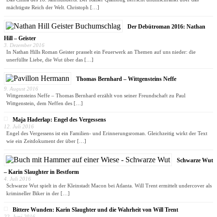
mächtigste Reich der Welt. Christoph
[…]
Der Debütroman 2016: Nathan
Hill – Geister
3. Dezember 2016
In Nathan Hills Roman Geister prasselt ein Feuerwerk an Themen auf uns nieder: die
unerfüllte Liebe, die Wut über das
[…]
Thomas Bernhard – Wittgensteins Neffe
9. August 2016
Wittgensteins Neffe – Thomas Bernhard erzählt von seiner Freundschaft zu Paul
Wittgenstein, dem Neffen des
[…]
Maja Haderlap: Engel des Vergessens
12. Juli 2016
Engel des Vergessens ist ein Familien- und Erinnerungsroman. Gleichzeitig wirkt der Text
wie ein Zeitdokument der über
[…]
Schwarze Wut
– Karin Slaughter in Bestform
4. Juli 2016
Schwarze Wut spielt in der Kleinstadt Macon bei Atlanta. Will Trent ermittelt undercover als
krimineller Biker in der
[…]
Bittere Wunden: Karin Slaughter und die Wahrheit von Will Trent
22. Juni 2016