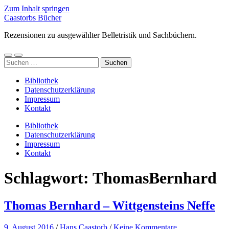
Zum Inhalt springen
Caastorbs Bücher
Rezensionen zu ausgewählter Belletristik und Sachbüchern.
Mobile-
Suchfeld
Suchen
Menü
ein-/ausblenden
nach:
ein-/ausblenden
Bibliothek
Datenschutzerklärung
Impressum
Kontakt
Bibliothek
Datenschutzerklärung
Impressum
Kontakt
Schlagwort:
ThomasBernhard
Thomas Bernhard – Wittgensteins Neffe
9. August 2016
/
Hans Caastorb
/
Keine Kommentare