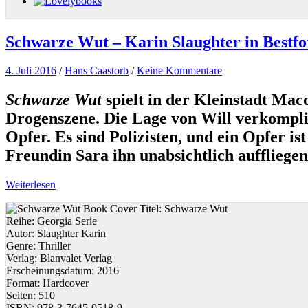
Schwarze Wut – Karin Slaughter in Bestf
4. Juli 2016
/
Hans Caastorb
/
Keine Kommentare
Schwarze Wut
spielt in der Kleinstadt Maco
Drogenszene. Die Lage von Will verkomplizi
Opfer. Es sind Polizisten, und ein Opfer i
Freundin Sara ihn unabsichtlich auffliegen
Weiterlesen
Titel:
Schwarze Wut
Reihe:
Georgia Serie
Autor:
Slaughter Karin
Genre:
Thriller
Verlag:
Blanvalet Verlag
Erscheinungsdatum:
2016
Format:
Hardcover
Seiten:
510
ISBN:
978-3-7645-0518-9