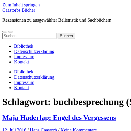
Zum Inhalt springen
Caastorbs Bücher
Rezensionen zu ausgewählter Belletristik und Sachbüchern.
Mobile-
Suchfeld
Suchen
Menü
ein-/ausblenden
nach:
ein-/ausblenden
Bibliothek
Datenschutzerklärung
Impressum
Kontakt
Bibliothek
Datenschutzerklärung
Impressum
Kontakt
Schlagwort:
buchbesprechung
(
Maja Haderlap: Engel des Vergessens
12. Juli 2016
/
Hans Caastorb
/
Keine Kommentare