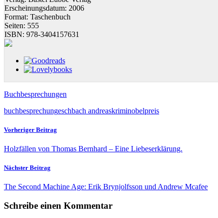
Erscheinungsdatum:
2006
Format:
Taschenbuch
Seiten:
555
ISBN:
978-3404157631
Buchbesprechungen
buchbesprechung
eschbach andreas
krimi
nobelpreis
Vorheriger Beitrag
Holzfällen von Thomas Bernhard – Eine Liebeserklärung.
Nächster Beitrag
The Second Machine Age: Erik Brynjolfsson und Andrew Mcafee
Schreibe einen Kommentar