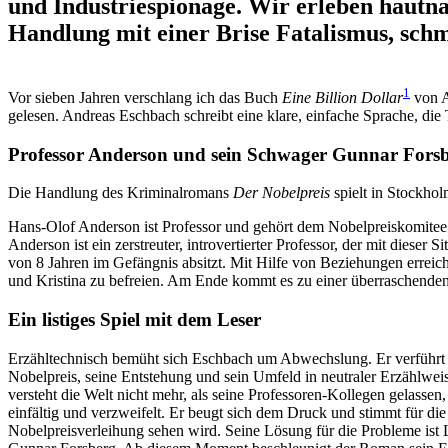
und Industriespionage. Wir erleben hautna
Handlung mit einer Brise Fatalismus, schm
1
Vor sieben Jahren verschlang ich das Buch
Eine Billion Dollar
von A
gelesen. Andreas Eschbach schreibt eine klare, einfache Sprache, die
Professor Anderson und sein Schwager Gunnar Fors
Die Handlung des Kriminalromans
Der Nobelpreis
spielt in Stockho
Hans-Olof Anderson ist Professor und gehört dem Nobelpreiskomitee f
Anderson ist ein zerstreuter, introvertierter Professor, der mit dieser
von 8 Jahren im Gefängnis absitzt. Mit Hilfe von Beziehungen erreich
und Kristina zu befreien. Am Ende kommt es zu einer überraschend
Ein listiges Spiel mit dem Leser
Erzähltechnisch bemüht sich Eschbach um Abwechslung. Er verführt d
Nobelpreis, seine Entstehung und sein Umfeld in neutraler Erzählwei
versteht die Welt nicht mehr, als seine Professoren-Kollegen gelassen, s
einfältig und verzweifelt. Er beugt sich dem Druck und stimmt für die
Nobelpreisverleihung sehen wird. Seine Lösung für die Probleme ist 