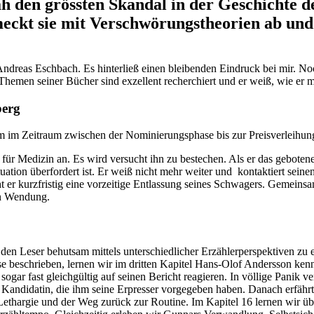
h den grössten Skandal in der Geschichte d
eckt sie mit Verschwörungstheorien ab und
ndreas Eschbach. Es hinterließ einen bleibenden Eindruck bei mir. Noch
 Themen seiner Bücher sind exzellent recherchiert und er weiß, wie er 
berg
lm im Zeitraum zwischen der Nominierungsphase bis zur Preisverleihun
ür Medizin an. Es wird versucht ihn zu bestechen. Als er das gebotene 
 Situation überfordert ist. Er weiß nicht mehr weiter und kontaktiert se
t er kurzfristig eine vorzeitige Entlassung seines Schwagers. Gemeins
en Wendung.
en Leser behutsam mittels unterschiedlicher Erzählerperspektiven zu 
se beschrieben, lernen wir im dritten Kapitel Hans-Olof Andersson kenn
ogar fast gleichgültig auf seinen Bericht reagieren. In völlige Panik verf
 Kandidatin, die ihm seine Erpresser vorgegeben haben. Danach erfährt 
Lethargie und der Weg zurück zur Routine. Im Kapitel 16 lernen wir ü